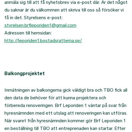
anmäla sig till att få nyhetsbrev via e-post där. Är det något
du saknar är du välkommen att skriva till oss så försöker vi
få in det. Styrelsens e-post:
styrelsen.brfleporiden1@gmail.com
Adressen till hemsidan:
http://leporiden1.bostadsratterna.se/
Balkongprojektet
Inmätningen av balkongerna gick väldigt bra och TBO fick all
den data de behöver för att kunna projektera och
förbereda renoveringen. Brf Leporiden 1 väntar på svar från
hyresnämnden med ett utslag att renoveringen kan utföras.
När svaret från hyresnämnden kommer gör Brf Leporiden 1
en beställning till TBO att entreprenaden kan startar. Efter