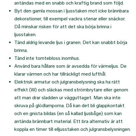
antändas med en snabb och kraftig brand som följd.
Byt den gamla mossan i ljusstaken mot icke brännbara
dekorationer, till exempel vackra stenar eller snäckor.
Då minskar risken för att det ska börja brinna i
ljusstaken.
Tänd aldrig levande ljus i granen. Det kan snabbt börja
brinna.
Tänd inte tomtebloss inomhus.
Använd bara hållare som är avsedda för värmeljus. De
klarar värmen och har tillräckligt med lufthål.
Elektrisk armatur och julgransbelysning ska ha rätt
effekt (W) och släckas med strömbrytare eller genom
att man drar sladden ur vägguttaget. Man ska inte
skruva på glödlamporna. Då kan det bli glappkontakt
och en gnista bildas (en så kallad ljusbåge) som kan
antända brännbart material. Ett bra alternativ är att
koppla en timer till elljusstaken och julgransbelysningen.