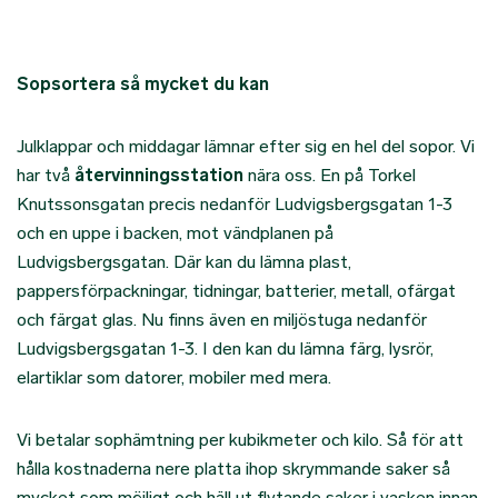
Sopsortera så mycket du kan
Julklappar och middagar lämnar efter sig en hel del sopor. Vi
har två
återvinningsstation
nära oss. En på Torkel
Knutssonsgatan precis nedanför Ludvigsbergsgatan 1-3
och en uppe i backen, mot vändplanen på
Ludvigsbergsgatan. Där kan du lämna plast,
pappersförpackningar, tidningar, batterier, metall, ofärgat
och färgat glas. Nu finns även en miljöstuga nedanför
Ludvigsbergsgatan 1-3. I den kan du lämna färg, lysrör,
elartiklar som datorer, mobiler med mera.
Vi betalar sophämtning per kubikmeter och kilo. Så för att
hålla kostnaderna nere platta ihop skrymmande saker så
mycket som möjligt och häll ut flytande saker i vasken innan