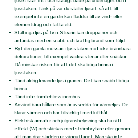
ljuset står fritt och stadigt både på underlaget och i
ljusstaken. Tänk på var du ställer ljuset, så att till
exempel inte en gardin kan fladdra till av vind- eller
elementdrag och fatta eld.
Ställ inga ljus på tv:n. Stearin kan droppa ner och
antändas med en snabb och kraftig brand som följd.
Byt den gamla mossan i ljusstaken mot icke brännbara
dekorationer, till exempel vackra stenar eller snäckor.
Då minskar risken för att det ska börja brinna i
ljusstaken.
Tänd aldrig levande ljus i granen. Det kan snabbt börja
brinna.
Tänd inte tomtebloss inomhus.
Använd bara hållare som är avsedda för värmeljus. De
klarar värmen och har tillräckligt med lufthål.
Elektrisk armatur och julgransbelysning ska ha rätt
effekt (W) och släckas med strömbrytare eller genom
att man drar sladden ur vägguttaget. Man ska inte