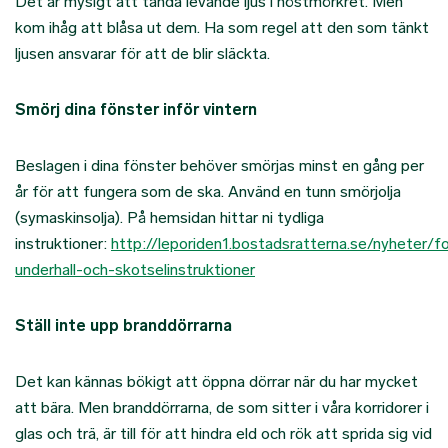
Det är mysigt att tända levande ljus i höstmörkret. Men
kom ihåg att blåsa ut dem. Ha som regel att den som tänkt
ljusen ansvarar för att de blir släckta.
Smörj dina fönster inför vintern
Beslagen i dina fönster behöver smörjas minst en gång per
år för att fungera som de ska. Använd en tunn smörjolja
(symaskinsolja). På hemsidan hittar ni tydliga
instruktioner:
http://leporiden1.bostadsratterna.se/nyheter/f
underhall-och-skotselinstruktioner
Ställ inte upp branddörrarna
Det kan kännas bökigt att öppna dörrar när du har mycket
att bära. Men branddörrarna, de som sitter i våra korridorer i
glas och trä, är till för att hindra eld och rök att sprida sig vid